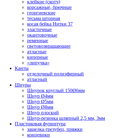
клейкие (скотч)
корсажные, брючные
георгиевские
тесьма шторная
косая бейка Нитки 37
эластичные
окантовочные
ременные
световозвращающие
атласные
киперные
«липучка»
Канты
отделочный полиэфирный
атласный
Шнуры
Шнурок круглый 150Ø6мм
Шнур Ø4мм
Шнур Ø5мм
Шнур Ø8мм
Шнур плоский
Шнур-резинка шляпный 2,5 мм, 3мм
Пластиковая фурнитура
защелка-трезубец, пряжки
концевики