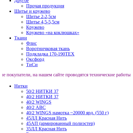
Другое
Прочая продукция
Шитье и кружево
Шитье 2-2,5см
Шитье 4,5-5,5см
Кружево
Кружево «на коклюшках»
Ткани
Флис
Воротничковая ткань
Подкладка 170-190TEX
Оксфорд
ТиСи
упатели, на нашем сайте проводятся технические работы. Прос
Нитки
50/2 НИТКИ 37
40/2 НИТКИ 37
40/2 WINGS
40/2 АВС
40/2 WINGS намотка ~20000 ярд. (550 г)
45ЛЛ Красная Нить
45АП (армированный полиэстер)
35ЛЛ Красная Нить