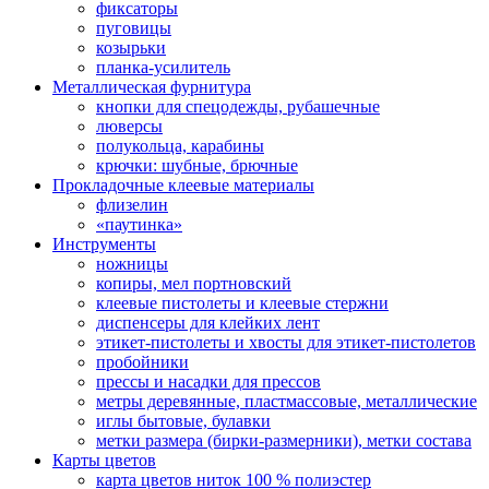
фиксаторы
пуговицы
козырьки
планка-усилитель
Металлическая фурнитура
кнопки для спецодежды, рубашечные
люверсы
полукольца, карабины
крючки: шубные, брючные
Прокладочные клеевые материалы
флизелин
«паутинка»
Инструменты
ножницы
копиры, мел портновский
клеевые пистолеты и клеевые стержни
диспенсеры для клейких лент
этикет-пистолеты и хвосты для этикет-пистолетов
пробойники
прессы и насадки для прессов
метры деревянные, пластмассовые, металлические
иглы бытовые, булавки
метки размера (бирки-размерники), метки состава
Карты цветов
карта цветов ниток 100 % полиэстер