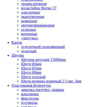
тесьма шторная
косая бейка Нитки 37
эластичные
окантовочные
ременные
световозвращающие
атласные
киперные
«липучка»
Канты
отделочный полиэфирный
атласный
Шнуры
Шнурок круглый 150Ø6мм
Шнур Ø4мм
Шнур Ø5мм
Шнур Ø8мм
Шнур плоский
Шнур-резинка шляпный 2,5 мм, 3мм
Пластиковая фурнитура
защелка-трезубец, пряжки
концевики
фиксаторы
пуговицы
козырьки