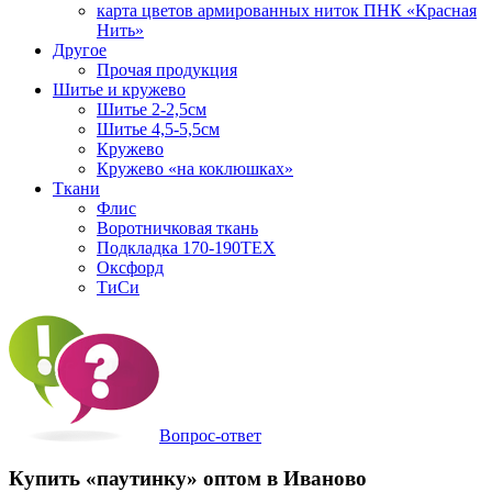
карта цветов армированных ниток ПНК «Красная
Нить»
Другое
Прочая продукция
Шитье и кружево
Шитье 2-2,5см
Шитье 4,5-5,5см
Кружево
Кружево «на коклюшках»
Ткани
Флис
Воротничковая ткань
Подкладка 170-190TEX
Оксфорд
ТиСи
Вопрос-ответ
Купить «паутинку» оптом в Иваново