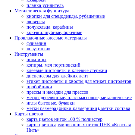
планка-усилитель
Металлическая фурнитура
кнопки для спецодежды, рубашечные
люверсы
полукольца, карабины
крючки: шубные, брючные
Прокладочные клеевые материалы
флизелин
«паутинка»
Инструменты
ножницы
копиры, мел портновский
клеевые пистолеты и клеевые стержни
диспенсеры для клейких лент
этикет-пистолеты и хвосты для этикет-пистолетов
пробойники
прессы и насадки для прессов
метры деревянные, пластмассовые, металлические
иглы бытовые, булавки
метки размера (бирки-размерники), метки состава
Карты цветов
карта цветов ниток 100 % полиэстер
карта цветов армированных ниток ПНК «Красная
Нить»