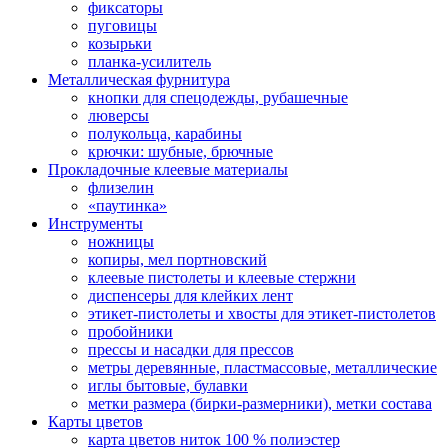
фиксаторы
пуговицы
козырьки
планка-усилитель
Металлическая фурнитура
кнопки для спецодежды, рубашечные
люверсы
полукольца, карабины
крючки: шубные, брючные
Прокладочные клеевые материалы
флизелин
«паутинка»
Инструменты
ножницы
копиры, мел портновский
клеевые пистолеты и клеевые стержни
диспенсеры для клейких лент
этикет-пистолеты и хвосты для этикет-пистолетов
пробойники
прессы и насадки для прессов
метры деревянные, пластмассовые, металлические
иглы бытовые, булавки
метки размера (бирки-размерники), метки состава
Карты цветов
карта цветов ниток 100 % полиэстер