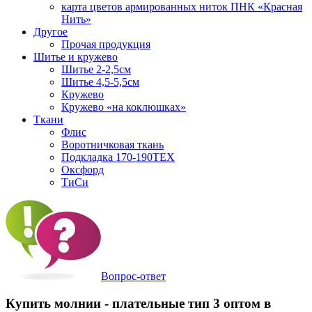
карта цветов армированных ниток ПНК «Красная
Нить»
Другое
Прочая продукция
Шитье и кружево
Шитье 2-2,5см
Шитье 4,5-5,5см
Кружево
Кружево «на коклюшках»
Ткани
Флис
Воротничковая ткань
Подкладка 170-190TEX
Оксфорд
ТиСи
Вопрос-ответ
Купить молнии - плательные тип 3 оптом в