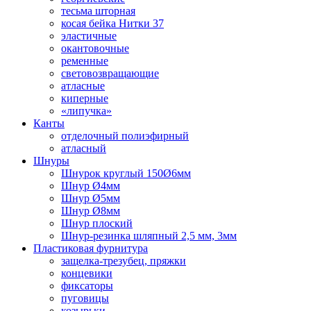
тесьма шторная
косая бейка Нитки 37
эластичные
окантовочные
ременные
световозвращающие
атласные
киперные
«липучка»
Канты
отделочный полиэфирный
атласный
Шнуры
Шнурок круглый 150Ø6мм
Шнур Ø4мм
Шнур Ø5мм
Шнур Ø8мм
Шнур плоский
Шнур-резинка шляпный 2,5 мм, 3мм
Пластиковая фурнитура
защелка-трезубец, пряжки
концевики
фиксаторы
пуговицы
козырьки