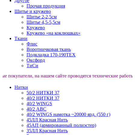
Другое
Прочая продукция
Шитье и кружево
Шитье 2-2,5см
Шитье 4,5-5,5см
Кружево
Кружево «на коклюшках»
Ткани
Флис
Воротничковая ткань
Подкладка 170-190TEX
Оксфорд
ТиСи
окупатели, на нашем сайте проводятся технические работы. Про
Нитки
50/2 НИТКИ 37
40/2 НИТКИ 37
40/2 WINGS
40/2 АВС
40/2 WINGS намотка ~20000 ярд. (550 г)
45ЛЛ Красная Нить
45АП (армированный полиэстер)
35ЛЛ Красная Нить