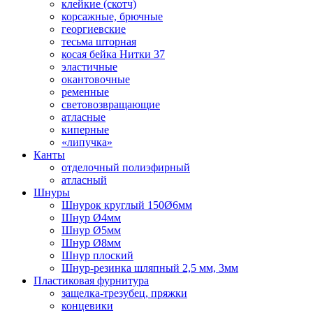
клейкие (скотч)
корсажные, брючные
георгиевские
тесьма шторная
косая бейка Нитки 37
эластичные
окантовочные
ременные
световозвращающие
атласные
киперные
«липучка»
Канты
отделочный полиэфирный
атласный
Шнуры
Шнурок круглый 150Ø6мм
Шнур Ø4мм
Шнур Ø5мм
Шнур Ø8мм
Шнур плоский
Шнур-резинка шляпный 2,5 мм, 3мм
Пластиковая фурнитура
защелка-трезубец, пряжки
концевики