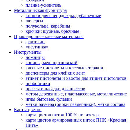
планка-усилитель
Металлическая фурнитура
кнопки для спецодежды, рубашечные
люверсы
полукольца, карабины
крючки: шубные, брючные
Прокладочные клеевые материалы
флизелин
«паутинка»
Инструменты
ножницы
копиры, мел портновский
клеевые пистолеты и клеевые стержни
диспенсеры для клейких лент
этикет-пистолеты и хвосты для этикет-пистолетов
пробойники
прессы и насадки для прессов
метры деревянные, пластмассовые, металлические
иглы бытовые, булавки
метки размера (бирки-размерники), метки состава
Карты цветов
карта цветов ниток 100 % полиэстер
карта цветов армированных ниток ПНК «Красная
Нить»